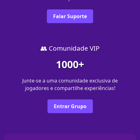
Falar Suporte
👥 Comunidade VIP
1000+
Junte-se a uma comunidade exclusiva de
jogadores e compartilhe experiências!
Entrar Grupo