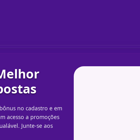
 Melhor
postas
 bônus no cadastro e em
tem acesso a promoções
ualável. Junte-se aos