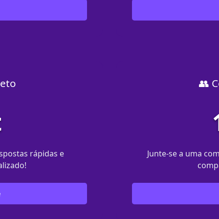
reto
👥 
t
espostas rápidas e
Junte-se a uma com
lizado!
compa
e