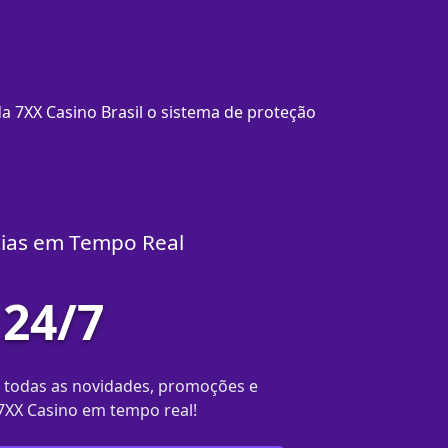
m
da 7XX Casino Brasil o sistema de proteção
cias em Tempo Real
24/7
e todas as novidades, promoções e
7XX Casino em tempo real!