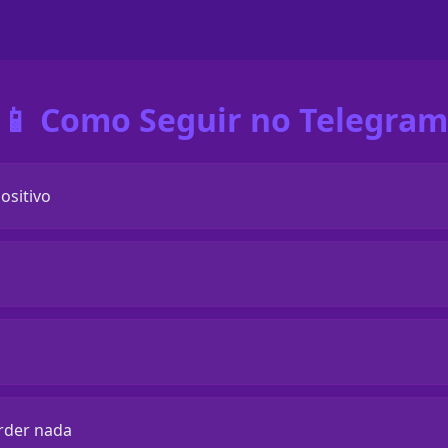
📱 Como Seguir no Telegram
ositivo
"
erder nada