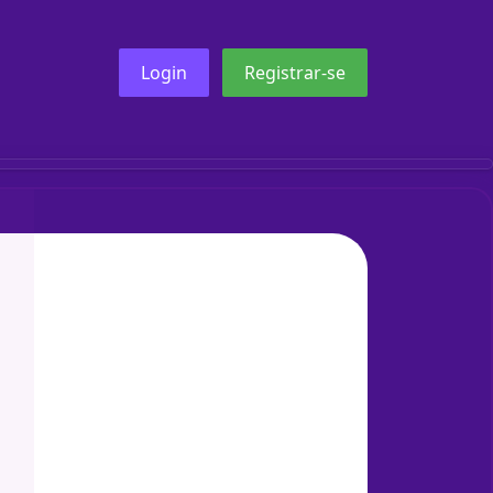
Login
Registrar-se